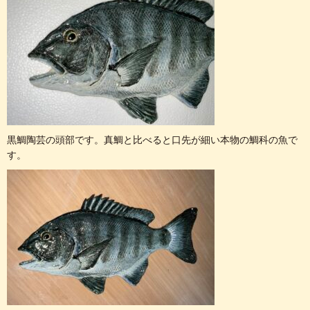
黒鯛陶芸の頭部です。真鯛と比べると口先が細い本物の鯛科の魚で
す。