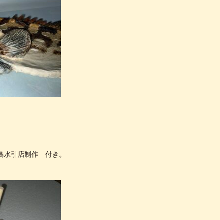
。
関島水引店制作 付き。
。