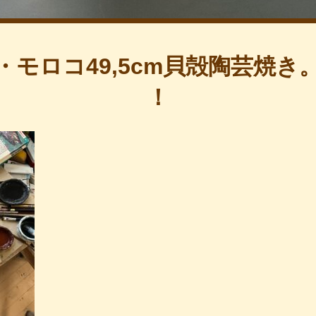
モロコ49,5cm貝殻陶芸焼き。S
！